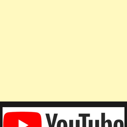
อันดับ
หลัง
ซิว
ชัย
4
นัด
รวด
ศึก
เอเชีย
คัพ