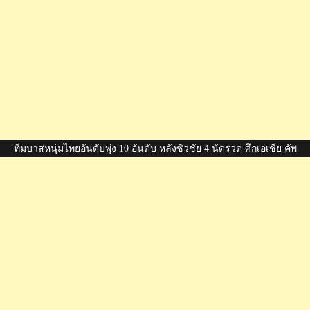
ทีมบาสหนุ่มไทยอันดับพุ่ง 10 อันดับ หลังซิวชัย 4 นัดรวด ศึกเอเชีย คัพ