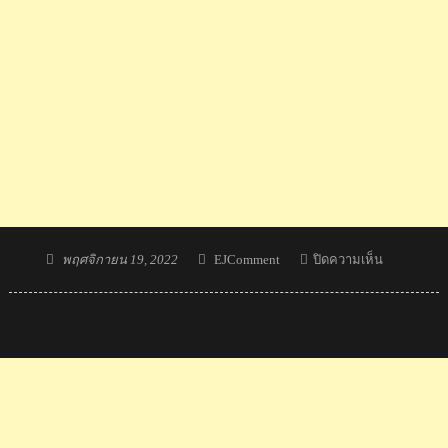
Posted
Author
บน
พฤศจิกายน 19, 2022
EJComment
ปิดความเห็น
on
ทีม
บา
สห
นุ่ม
ไทย
อันดับ
พุ่ง
10