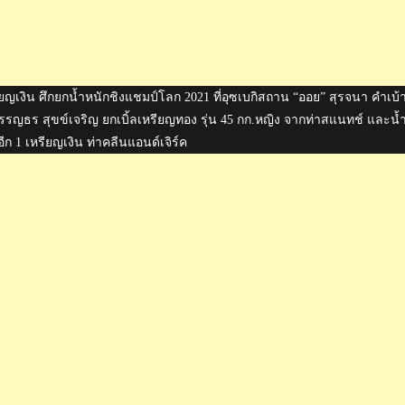
ญเงิน ศึกยกน้ำหนักชิงแชมป์โลก 2021 ที่อุซเบกิสถาน “ออย” สุรจนา คำเบ้
ธรรญธร สุขข์เจริญ ยกเบิ้ลเหรียญทอง รุ่น 45 กก.หญิง จากท่าสแนทช์ และน้
ีก 1 เหรียญเงิน ท่าคลีนแอนด์เจิร์ค