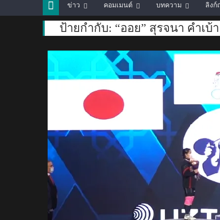
ข่าว
คอมเมนต์
บทความ
ลิงก
ป้ายกำกับ:
“ออย” สุรจนา คำเบ้า