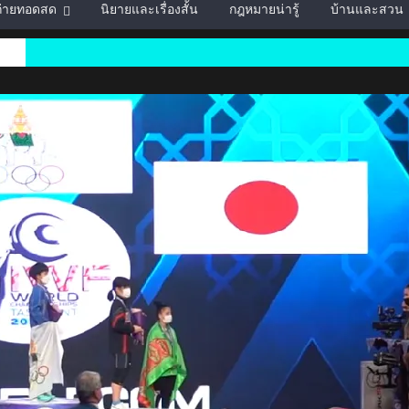
์ถ่ายทอดสด
นิยายและเรื่องสั้น
กฎหมายน่ารู้
บ้านและสวน