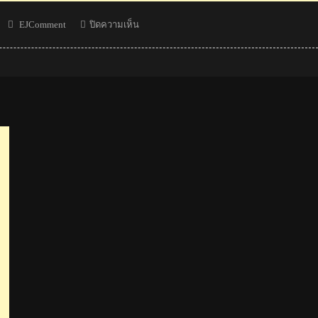
Author
บน
EJComment
ปิดความเห็น
จอม
พลัง
ไทย
กวาด
5
เหรียญ
ทอง
1
เหรียญ
เงิน
ศึก
ยก
น้ำ
หนัก
ชิง
แชมป์
โลก
2021