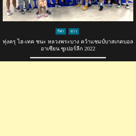
กีฬา
ข่าว
ทุ่งครุ​ ไฮ-เทค ชนะ หลวงพระบาง คว้าแชมป์บาสเกตบอล
อาเซียน ซูเปอร์ลีก 2022