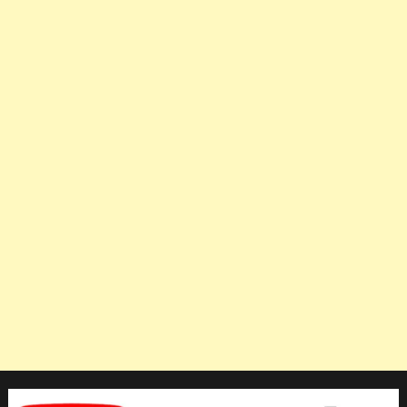
เกาะ
โซโลมอน
9-
4
ทะลุ
สู่
รอบ
น็อค
เอา
ท์
ศึก
ฟุต
ซอล
โลก
2021