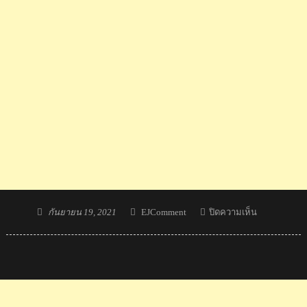
Posted
Author
บน
กันยายน 19, 2021
EJComment
ปิดความเห็น
on
โต๊ะ
เล็ก
ช้าง
ศึก
ชนะ
หมู่