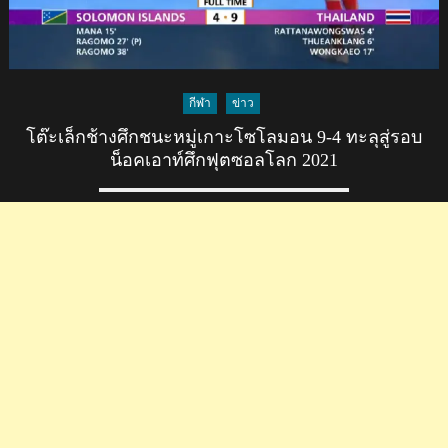
กีฬา
ข่าว
โต๊ะเล็กช้างศึกชนะหมู่เกาะโซโลมอน 9-4 ทะลุสู่รอบ
น็อคเอาท์ศึกฟุตซอลโลก 2021