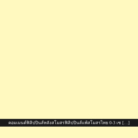
คอมเมนต์ฟิลิปปินส์หลังสโมสรฟิลิปปินส์แพ้สโมสรไทย 0-3 เซ […]