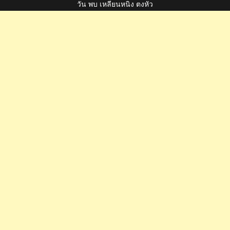
วัน พบ เหลียนหนิง ตงหัว