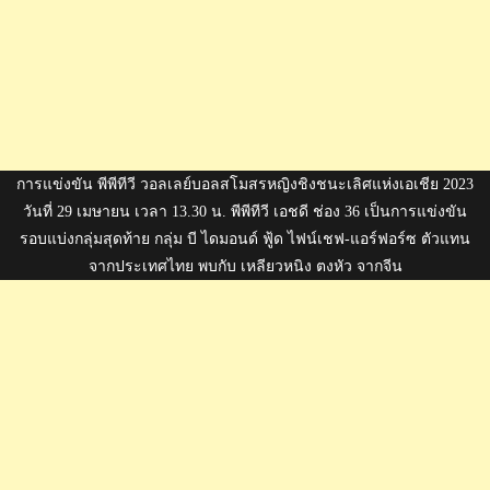
การแข่งขัน พีพีทีวี วอลเลย์บอลสโมสรหญิงชิงชนะเลิศแห่งเอเชีย 2023
วันที่ 29 เมษายน เวลา 13.30 น. พีพีทีวี เอชดี ช่อง 36 เป็นการแข่งขัน
รอบแบ่งกลุ่มสุดท้าย กลุ่ม บี ไดมอนด์ ฟู้ด ไฟน์เชฟ-แอร์ฟอร์ซ ตัวแทน
จากประเทศไทย พบกับ เหลียวหนิง ตงหัว จากจีน