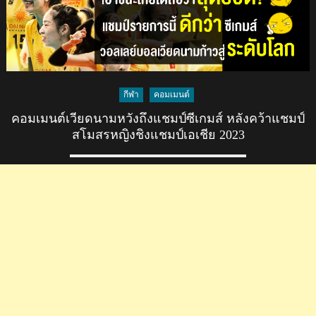
กีฬา
คอมเมนต์
คอมเมนต์เวียดนามหวังถึงแชมป์ซีเกมส์ หลังคว้าแชมป์
สโมสรหญิงชิงแชมป์เอเชีย 2023