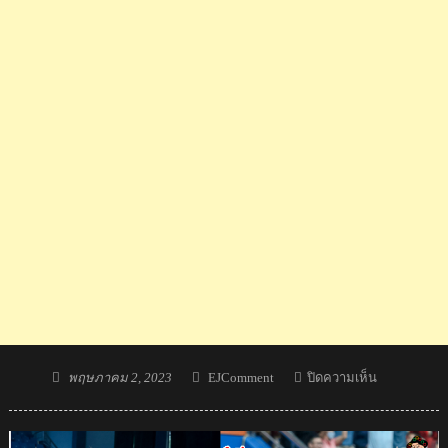
Posted
Author
บน
พฤษภาคม 2, 2023
EJComment
ปิดความเห็น
on
สปอร์ต
เซ็นเตอร์
วัน