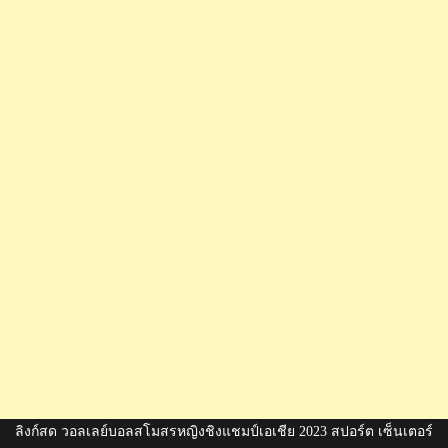
ชิง
แชมป์
เอเชีย
ลิงก์สด วอลเลย์บอลสโมสรหญิงชิงแชมป์เอเชีย 2023 สปอร์ต เซ็นเตอร์