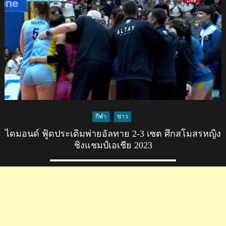
สกุล
เอร์
ชิม
วีซี
3-
0
เซต
ศึก
สโมสร
หญิง
กีฬา
ข่าว
ชิง
ไดมอนด์ ฟู้ดประเดิมพ่ายอัลทาย 2-3 เซต ศึกสโมสรหญิง
แชมป์
ชิงแชมป์เอเชีย 2023
เอเชีย
2023