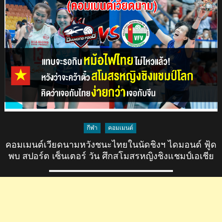
พลิก
แซง
ไดมอนด์
ฟู้ด 3-
2
เซต
คว้า
แชมป์
สโมสร
เอเชีย
กีฬา
คอมเมนต์
คอมเมนต์เวียดนามหวังชนะไทยในนัดชิงฯ ไดมอนด์ ฟู้ด
พบ สปอร์ต เซ็นเตอร์ วัน ศึกสโมสรหญิงชิงแชมป์เอเชีย