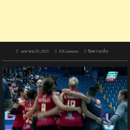
Posted
Author
บน
เมษายน 29, 2023
EJComment
ปิดความเห็น
on
คอม
เมน
ต์
เวียดนาม
หลัง
ได
มอน
ด์
ฟู้ด
ชนะ
เห