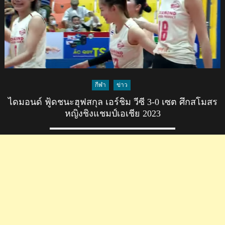
ตง
หัว
3-
1
เซต
คว้า
แชมป์
กีฬา
ข่าว
กลุ่ม
ไดมอนด์ ฟู้ดชนะฮุฟสกุล เอร์ชิม วีซี 3-0 เซต ศึกสโมสร
ศึก
หญิงชิงแชมป์เอเชีย 2023
สโมสร
หญิง
ชิง
แชมป์
เอเชีย
2023