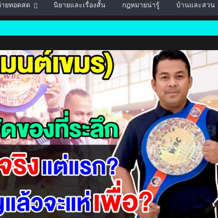
์ถ่ายทอดสด
นิยายและเรื่องสั้น
กฎหมายน่ารู้
บ้านและสวน