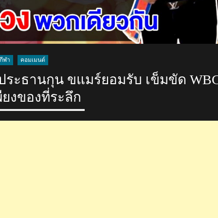
กีฬา
คอมเมนต์
ประธานกุน ขแมร์ยอมรับ เข็มขัด WB
พียงของที่ระลึก