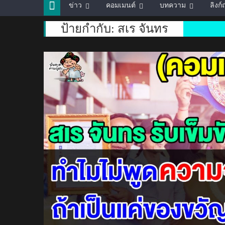
ข่าว
คอมเมนต์
บทความ
ลิงก
ป้ายกำกับ:
สเร จันทร