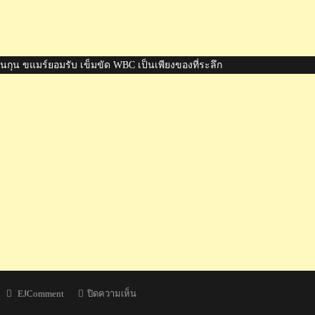
ุน ขแมร์ยอมรับ เข็มขัด WBC เป็นเพียงของที่ระลึก
Author
บน
EJComment
ปิดความเห็น
คอม