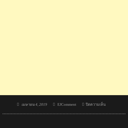
Posted
Author
บน
เมษายน 4, 2019
EJComment
ปิดความเห็น
on
Comment
ชาว
ลาว