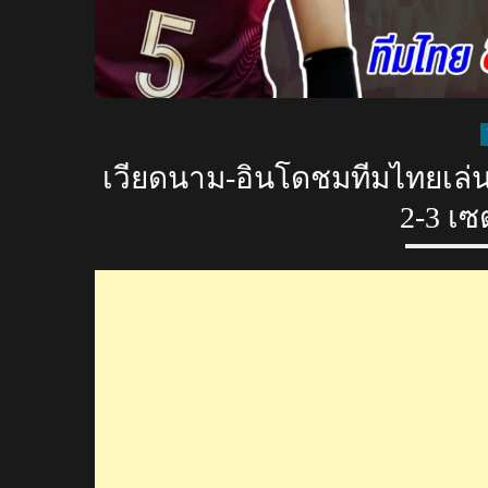
เวียดนาม-อินโดชมทีมไทยเล่นดี
2-3 เซ