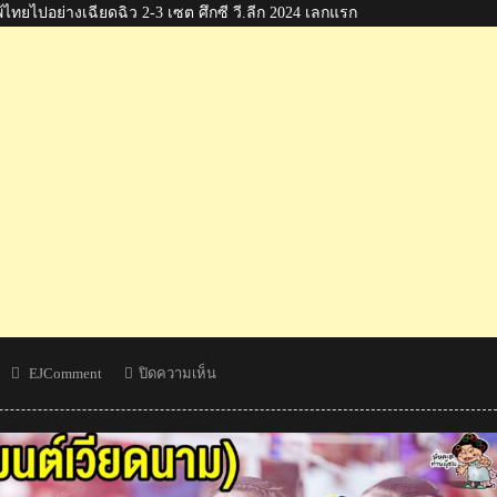
ไทยไปอย่างเฉียดฉิว 2-3 เซต ศึกซี วี.ลีก 2024 เลกแรก
Author
บน
EJComment
ปิดความเห็น
คอม
เมน
ต์
เวียดนาม