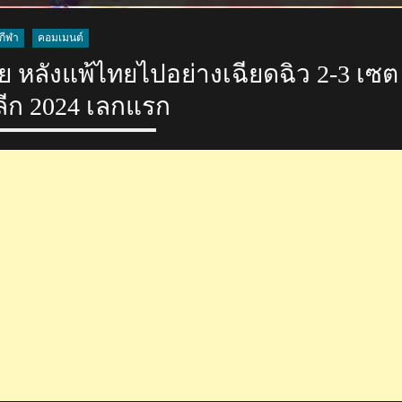
เซต
ศึก
กีฬา
คอมเมนต์
VNL
2026
 หลังแพ้ไทยไปอย่างเฉียดฉิว 2-3 เซต
ี.ลีก 2024 เลกแรก