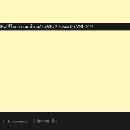
ินส์ชี้ไทยอาจตกชั้น หลังแพ้จีน 2-3 เซต ศึก VNL 2026
Author
บน
EJComment
ปิดความเห็น
เวียดนาม-