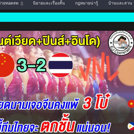
์ถ่ายทอดสด
นิยายและเรื่องสั้น
กฎหมายน่ารู้
บ้านและสวน