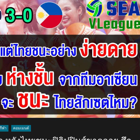
สุด
เสียดาย
หลัง
แพ้
ไทย
ไป
อย่าง
เฉียด
ฉิว
2-
3
เซต
ศึก
ซี
วี.ลีก
2024
เลก
แรก
กีฬา
คอมเมนต์