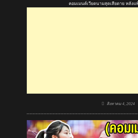
คอมเมนต์เวียดนามสุดเสียดาย หลังแพ้
Posted
สิงหาคม 4, 2024
on