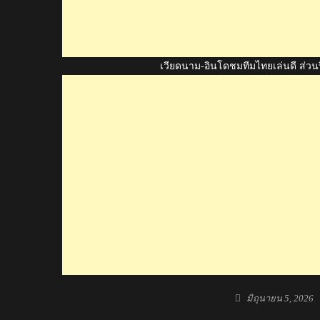
เวียดนาม-อินโดชมทีมไทยเล่นดี ส่วนป
Posted
มิถุนายน 5, 2026
on