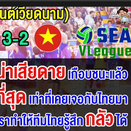
อิน
โด
ชม
ทีม
ไทย
เล่น
ดี
ส่วน
ปินส์
ชี้
ไทย
อาจ
ตก
ชั้น
หลัง
แพ้
จีน
2-
3