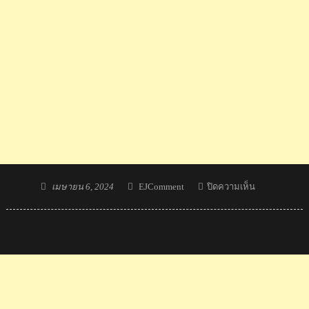
Posted
Author
บน
เมษายน 6, 2024
EJComment
ปิดความเห็น
on
คอม
เมน
ต์
อาเซียน+ชาว
โลก
หลัง
รัฐสภา