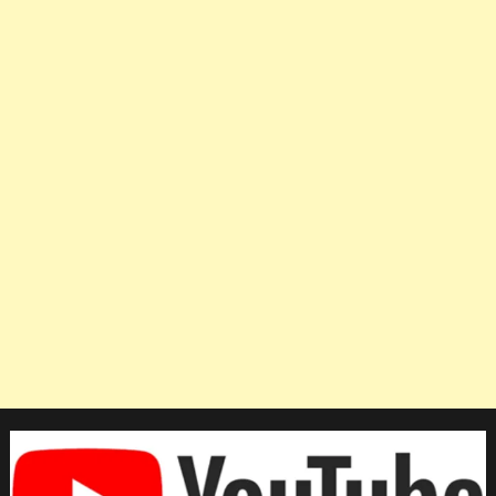
ไทย
ผ่าน
ร่าง
กฎหมาย
สมรส
เท่า
เทียม
ชาติ
แรก
ใน
อาเซียน