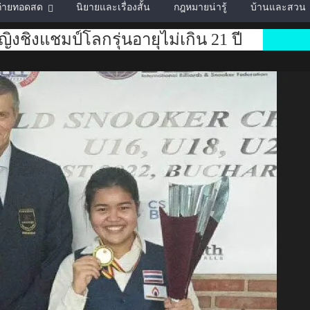
์ถ่ายทอดสด
นิยายและเรื่องสั้น
กฎหมายน่ารู้
บ้านและสวน
ิงชิงแชมป์โลกรุ่นอายุไม่เกิน 21 ปี