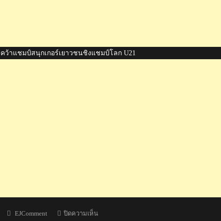
ี คว้าแชมป์สนุกเกอร์เยาวชนชิงแชมป์โลก U21
Author
บน
EJComment
ปิดความเห็น