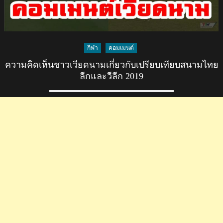
กีฬา
คอมเมนต์
ความคิดเห็นชาวเวียดนามเกี่ยวกับเปรียบเทียบสนามไทย
ลีกและวีลีก 2019