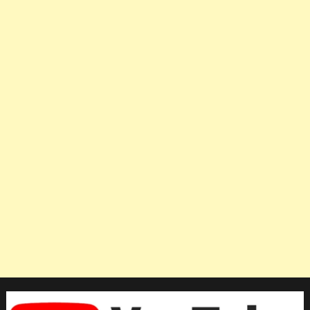
กับ
เปรียบ
เทียบ
สนาม
ไทย
ลีก
และ
วี
ลีก
2019