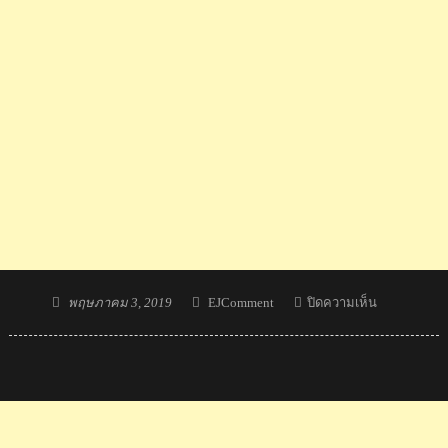
Posted
Author
บน
พฤษภาคม 3, 2019
EJComment
ปิดความเห็น
on
ความ
คิด
เห็น
ชาว
เวียดนาม
เกี่ยว