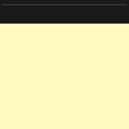
on
คอม
เมน
ต์
เวียดนาม
ชื่นชม
หลัง
เห็น
ฟอร์ม
ของ
ศศิ
ภา
พร
และ
ว
ริ
ศรา
ช่วย
ทีม
ท้าย
บิ่ญ