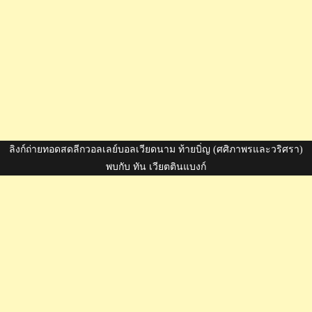
ลิงก์ถ่ายทอดสดลีกวอลเลย์บอลเวียดนาม ท้ายบิ่ญ (ศศิภาพรและวริศรา)
พบกับ ทัน เวียตตินแบงก์