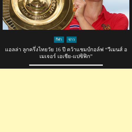
กีฬา
ข่าว
แอลล่า ลูกครึ่งไทยวัย 16 ปี คว้าแชมป์กอล์ฟ “วีเมนส์ อ
เมเจอร์ เอเชีย-แปซิฟิก”