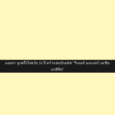
แอลล่า ลูกครึ่งไทยวัย 16 ปี คว้าแชมป์กอล์ฟ “วีเมนส์ อเมเจอร์ เอเชีย-
แปซิฟิก”