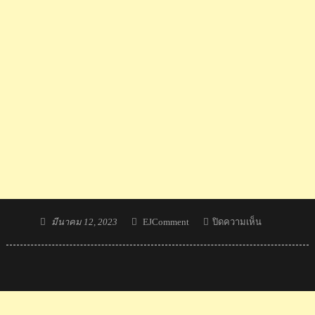
Posted
Author
บน
มีนาคม 12, 2023
EJComment
ปิดความเห็น
on
แอ
ลล่า
ลูก
ครึ่ง
ไทย