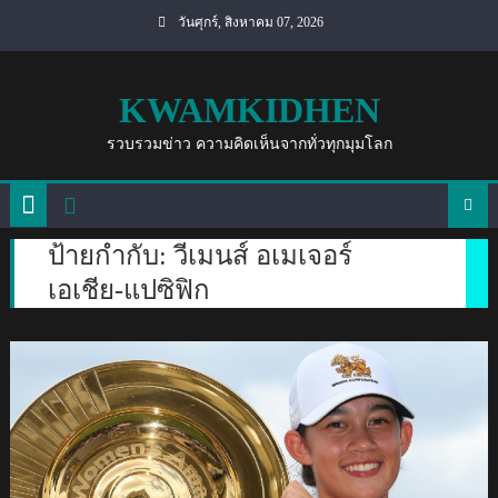
Skip
วันศุกร์, สิงหาคม 07, 2026
to
content
KWAMKIDHEN
รวบรวมข่าว ความคิดเห็นจากทั่วทุกมุมโลก
ป้ายกำกับ:
วีเมนส์ อเมเจอร์
เอเชีย-แปซิฟิก