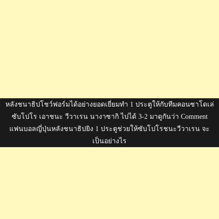
หลังชนาธิปโชว์ฟอร์มได้อย่างยอดเยี่ยมทำ 1 ประตูให้กับทีมคอนซาโดเล่
ซับโปโร เอาชนะ วีวาเรน นางาซากิ ไปได้ 3-2 มาดูกันว่า Comment
แฟนบอลญี่ปุ่นหลังชนาธิปยิง 1 ประตูช่วยให้ซับโปโรชนะวีวาเรน จะ
เป็นอย่างไร