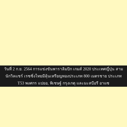
วันที่ 2 ก.ย. 2564 การแข่งขันพาราลิมปิก เกมส์ 2020 ประเทศญี่ปุ่น สาม
นักวิลแชร์ เรซซิ่งไทยมีลุ้นเหรียญทองประเภท 800 เมตรชาย ประเภท
T53 พงศกร แปยอ, พิเชษฐ์ กรุงเกตุ และมะสบือรี อาแซ