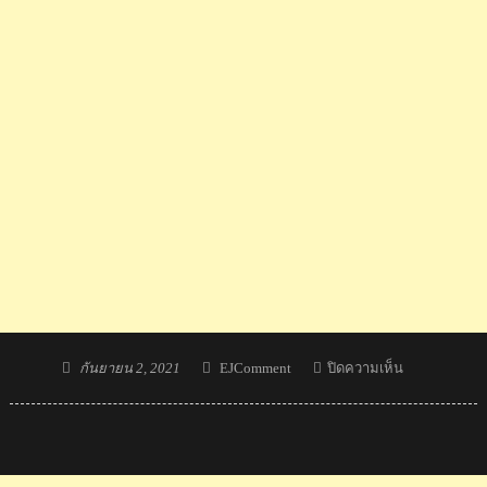
Posted
Author
บน
กันยายน 2, 2021
EJComment
ปิดความเห็น
on
พงศกร
แปยอ
ซิว
ทอง