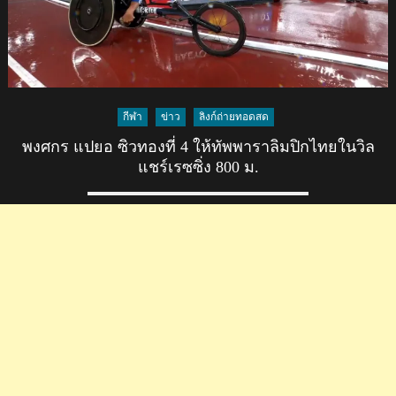
กีฬา
ข่าว
ลิงก์ถ่ายทอดสด
พงศกร แปยอ ซิวทองที่ 4 ให้ทัพพาราลิมปิกไทยในวิล
แชร์เรซซิ่ง 800 ม.