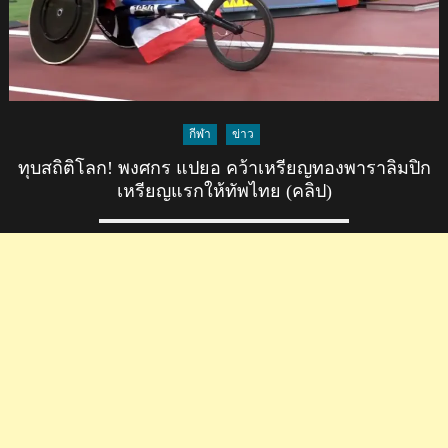
กีฬา
ข่าว
ทุบสถิติโลก! พงศกร แปยอ คว้าเหรียญทองพาราลิมปิก
เหรียญแรกให้ทัพไทย (คลิป)