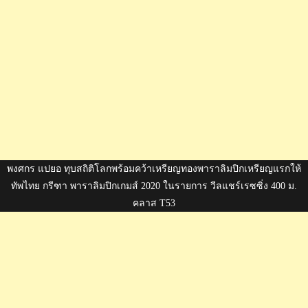
พงศกร แปยอ ทุบสถิติโลกพร้อมคว้าเหรียญทองพาราลิมปิกเหรียญแรกให้
ทัพไทย กรีฑา พาราลิมปิกเกมส์ 2020 ในรายการ วีลแชร์เรซซิ่ง 400 ม.
คลาส T53