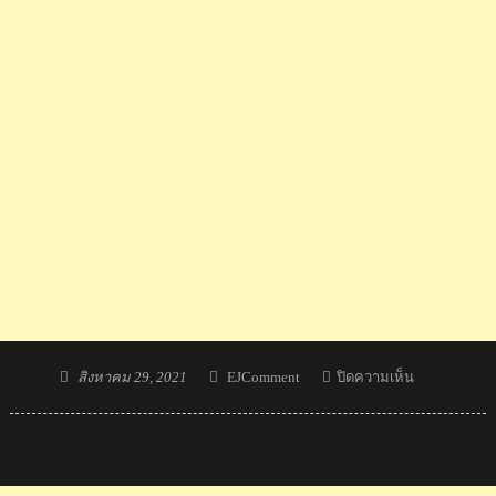
Posted
Author
บน
สิงหาคม 29, 2021
EJComment
ปิดความเห็น
on
ทุบ
สถิติ
โลก!
พงศกร