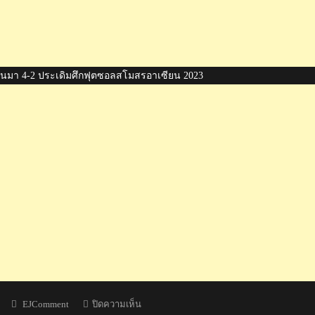
มียนมา 4-2 ประเดิมศึกฟุตซอลสโมสรอาเซียน 2023
Author
บน
EJComment
ปิดความเห็น