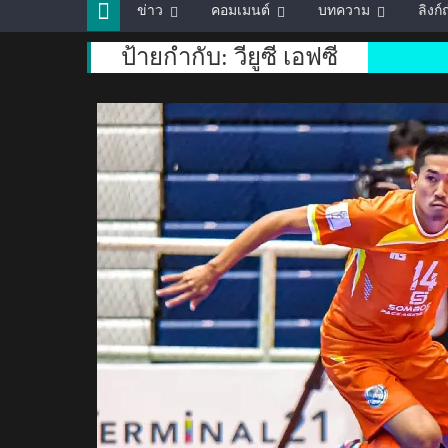
ข่าว
คอมเมนต์
บทความ
ลิงก
ป้ายกำกับ:
วียูซี เอฟซี