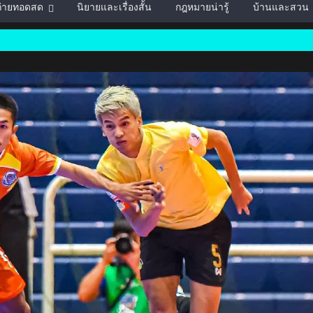
์ถ่ายทอดสด
นิยายและเรื่องสั้น
กฎหมายน่ารู้
บ้านและสวน