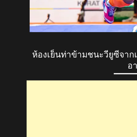
ห้องเย็นท่าข้ามชนะวียูซีจา
อา