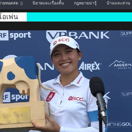
์ถ่ายทอดสด
นิยายและเรื่องสั้น
กฎหมายน่ารู้
บ้านและสวน
 โอเพ่น