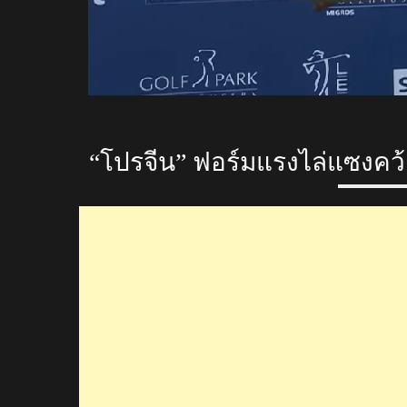
“โปรจีน” ฟอร์มแรงไล่แซงคว้าแ