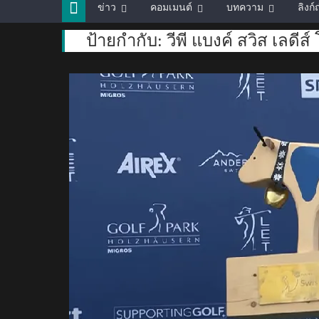
ข่าว
คอมเมนต์
บทความ
ลิงก
ป้ายกำกับ:
วีพี แบงค์ สวิส เลดีส์