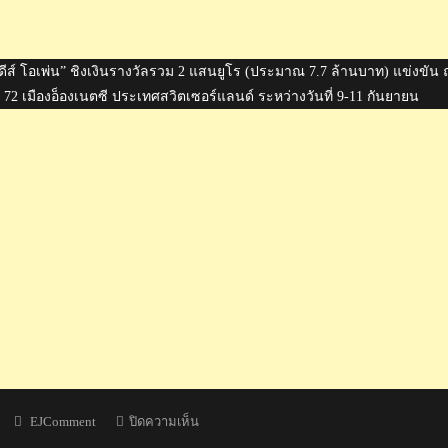
 เลดีส์ โอเพ่น” ชิงเงินรางวัลรวม 2 แสนยูโร (ประมาณ 7.7 ล้านบาท) แข่งขัน
2 เมืองอ็องเนตซี ประเทศสวิตเซอร์แลนด์ ระหว่างวันที่ 9-11 กันยายน
Author
บน
EJComment
ปิดความเห็น
“โปร