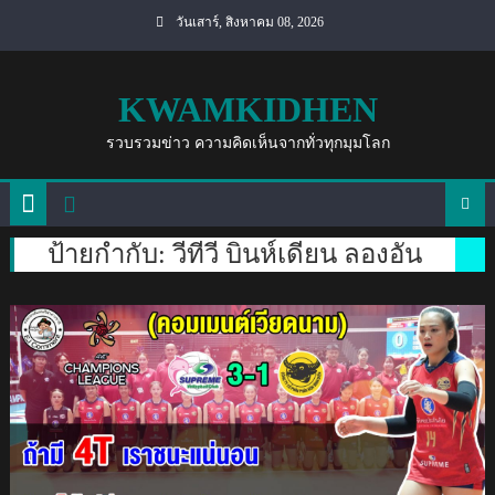
Skip
วันเสาร์, สิงหาคม 08, 2026
to
content
KWAMKIDHEN
รวบรวมข่าว ความคิดเห็นจากทั่วทุกมุมโลก
ป้ายกำกับ:
วีทีวี บินห์เดียน ลองอัน