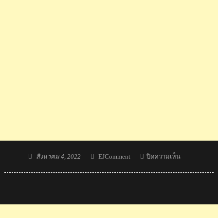
Posted
Author
บน
สิงหาคม 4, 2022
EJComment
ปิดความเห็น
on
จอชชัว
เข้า
ที่
2
เข้า