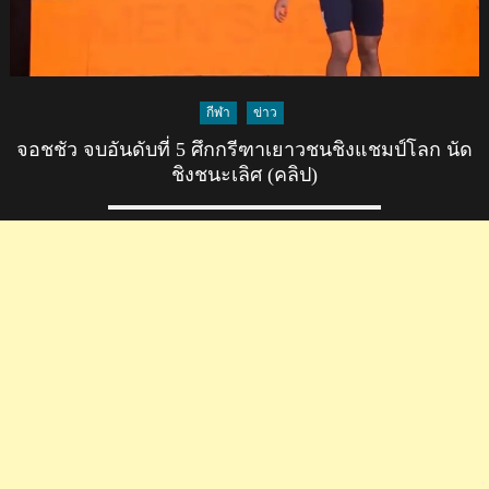
กีฬา
ข่าว
จอชชัว จบอันดับที่ 5 ศึกกรีฑาเยาวชนชิงแชมป์โลก นัด
ชิงชนะเลิศ (คลิป)