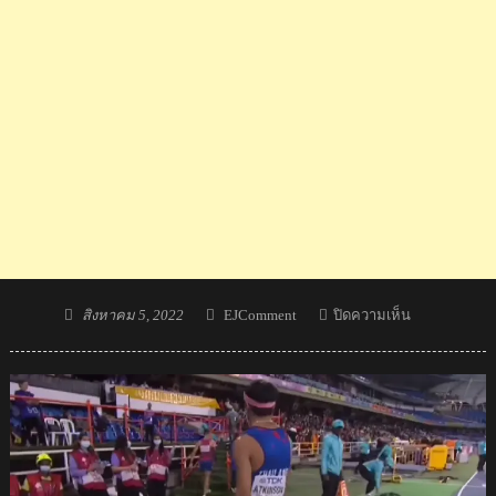
Posted
Author
บน
สิงหาคม 5, 2022
EJComment
ปิดความเห็น
on
จอชชัว
จบ
อันดับ
ที่
5 ศึก
กรีฑา
เยาวชน