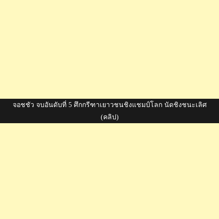
จอชชัว จบอันดับที่ 5 ศึกกรีฑาเยาวชนชิงแชมป์โลก นัดชิงชนะเลิศ
(คลิป)