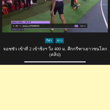
ชิง
แชมป์
โลก
นัด
ชิง
ชนะ
เลิศ
กีฬา
ข่าว
(คลิป)
จอชชัว เข้าที่ 2 เข้าชิงฯ วิ่ง 400 ม. ศึกกรีฑาเยาวชนโลก
(คลิป)