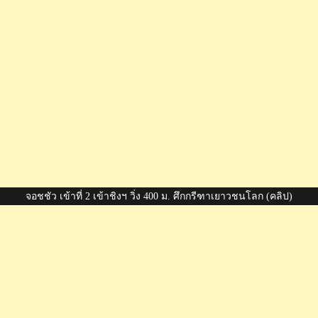
จอชชัว เข้าที่ 2 เข้าชิงฯ วิ่ง 400 ม. ศึกกรีฑาเยาวชนโลก (คลิป)