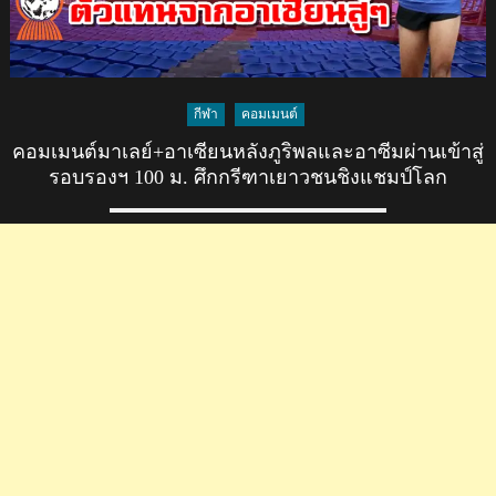
กีฬา
คอมเมนต์
คอมเมนต์มาเลย์+อาเซียนหลังภูริพลและอาซีมผ่านเข้าสู่
รอบรองฯ 100 ม. ศึกกรีฑาเยาวชนชิงแชมป์โลก