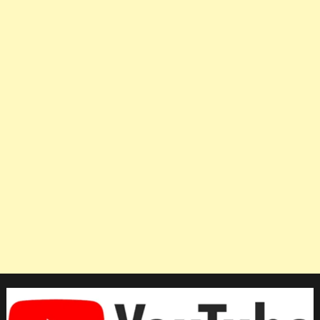
พล
และ
อา
ซีม
ผ่าน
เข้า
สู่
รอ
บร
องฯ
100
ม.
ศึก
กรีฑา
เยาวชน
ชิง
แชมป์
โลก