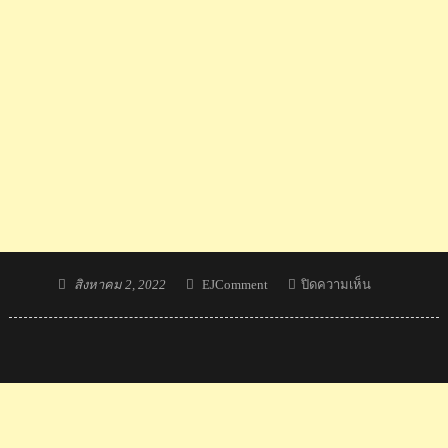
Posted
Author
บน
สิงหาคม 2, 2022
EJComment
ปิดความเห็น
on
คอม
เมน
ต์
มา
เลย์+อาเซียน
หลัง
ภูริ