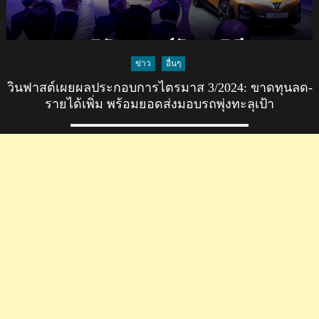
ข่าว
อื่นๆ
วินฟาสต์เผยผลประกอบการไตรมาส 3/2024: ขาดทุนลด-
รายได้เพิ่ม พร้อมยอดส่งมอบรถพุ่งทะลุเป้า