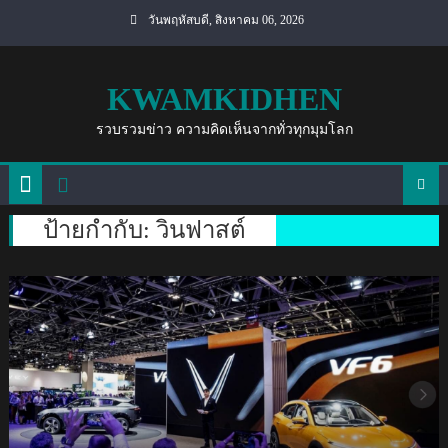
Skip
วันพฤหัสบดี, สิงหาคม 06, 2026
to
content
KWAMKIDHEN
รวบรวมข่าว ความคิดเห็นจากทั่วทุกมุมโลก
ป้ายกำกับ:
วินฟาสต์