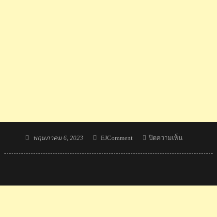
Posted
Author
บน
พฤษภาคม 6, 2023
EJComment
ปิดความเห็น
on
คอม
เมน
ต์
อาเซียน
หลัง
เห็น
กัมพูชา