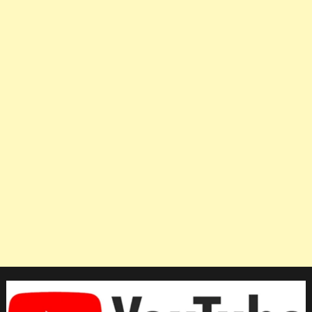
ครอง
แชมป์
เหรียญ
รวม
ซีเกมส์
2023
วัน
แรก