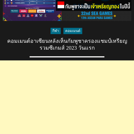
กีฬา
คอมเมนต์
คอมเมนต์อาเซียนหลังเห็นกัมพูชาครองแชมป์เหรียญ
รวมซีเกมส์ 2023 วันแรก