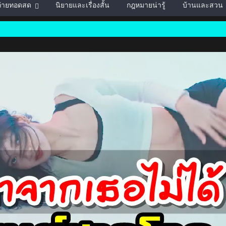
์ถ่ายทอดสด
นิยายและเรื่องสั้น
กฎหมายน่ารู้
บ้านและสวน