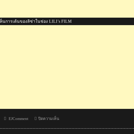
็นการเต้นของลิซ่าในช่อง LILI’s FILM
Author
บน
EJComment
ปิดความเห็น
คอม
เมน