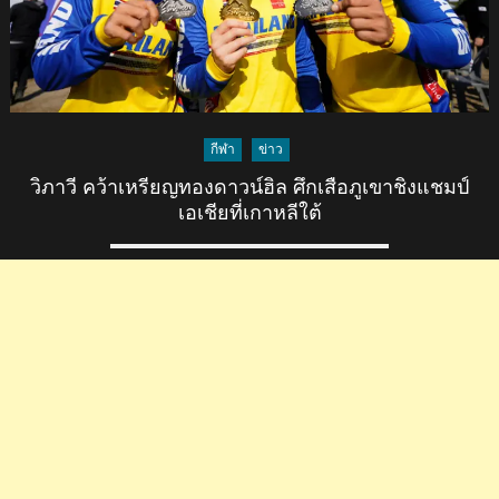
กีฬา
ข่าว
วิภาวี คว้าเหรียญทองดาวน์ฮิล ศึกเสือภูเขาชิงแชมป์
เอเชียที่เกาหลีใต้