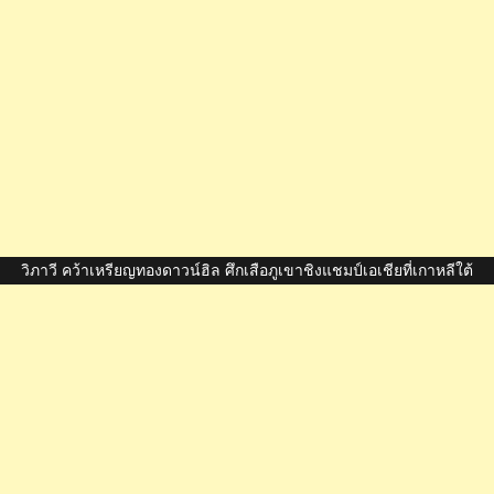
วิภาวี คว้าเหรียญทองดาวน์ฮิล ศึกเสือภูเขาชิงแชมป์เอเชียที่เกาหลีใต้