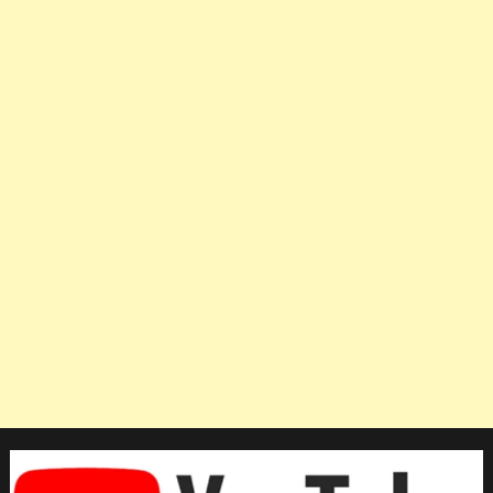
ฮิล
ศึก
เสือ
ภูเขา
ชิง
แชมป์
เอเชีย
ที่
เกาหลีใต้