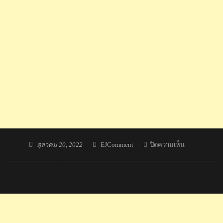
Posted
Author
บน
ตุลาคม 20, 2022
EJComment
ปิดความเห็น
on
วิภาวี
คว้า
เหรียญ
ทอง
ดา
วน์