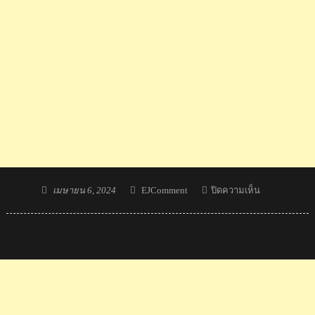
Posted
Author
บน
เมษายน 6, 2024
EJComment
ปิดความเห็น
on
คอม
เมน
ต์
อาเซียน+ชาว
โลก
หลัง
รัฐสภา