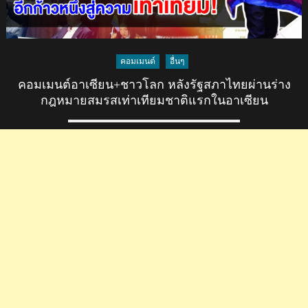
คอมเมนต์
อื่นๆ
คอมเมนต์อาเซียน+ชาวโลก หลังรัฐสภาไทยผ่านร่าง
กฎหมายสมรสเท่าเทียมชาติแรกในอาเซียน