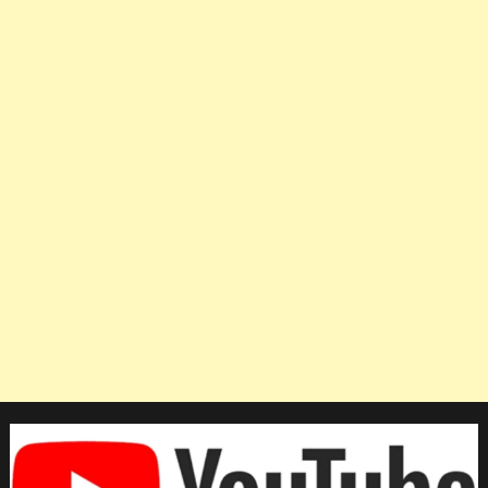
ไทย
ผ่าน
ร่าง
กฎหมาย
สมรส
เท่า
เทียม
ชาติ
แรก
ใน
อาเซียน