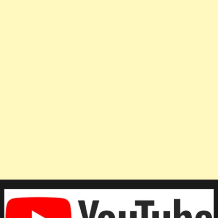
เป็น
มือ
เซต
ยอด
เยี่ยม
ยก
ให้
เป็น
มือ
เซต
เบอร์
2
อาเซียน
รอง
จาก
พร
พรรณ