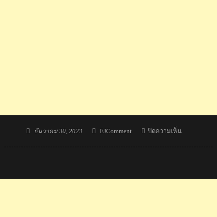
Posted
Author
บน
ธันวาคม 30, 2023
EJComment
ปิดความเห็น
on
คอม
เมน
ต์
เวียดนาม
ลุ้น
ลัม
วัน