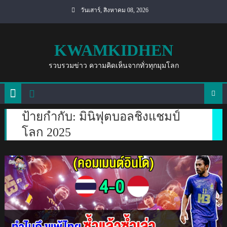
Skip
วันเสาร์, สิงหาคม 08, 2026
to
content
KWAMKIDHEN
รวบรวมข่าว ความคิดเห็นจากทั่วทุกมุมโลก
ป้ายกำกับ:
มินิฟุตบอลชิงแชมป์
โลก 2025