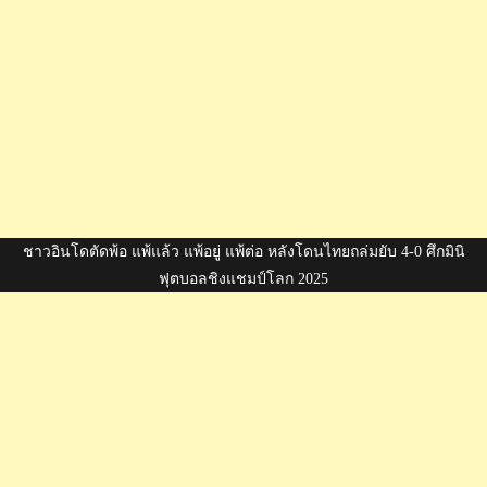
ชาวอินโดตัดพ้อ แพ้แล้ว แพ้อยู่ แพ้ต่อ หลังโดนไทยถล่มยับ 4-0 ศึกมินิ
ฟุตบอลชิงแชมป์โลก 2025