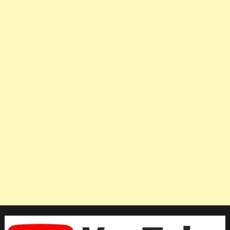
แพ้
อยู่
แพ้
ต่อ
หลัง
โดน
ไทย
ถล่ม
ยับ
4-
0
ศึก
มิ
นิ
ฟุตบอล
ชิง
แชมป์
โลก
2025