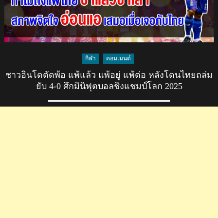
กีฬา
คอมเมนต์
ชาวอินโดตัดพ้อ แพ้แล้ว แพ้อยู่ แพ้ต่อ หลังโดนไทยถล่ม
ยับ 4-0 ศึกมินิฟุตบอลชิงแชมป์โลก 2025