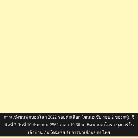
การแข่งขันฟุตบอลโลก 2022 รอบคัดเลือก โซนเอเชีย รอบ 2 ของกลุ่ม จี
นัดที่ 2 วันที่ 10 กันยายน 2562 เวลา 19.30 น. ที่สนามเกโลรา บุงการ์โน
เจ้าบ้าน อินโดนีเซีย รับการมาเยือนของ ไทย