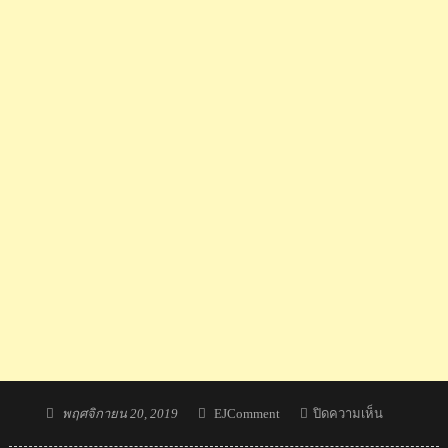
Posted
Author
บน
พฤศจิกายน 20, 2019
EJComment
ปิดความเห็น
on
คอม