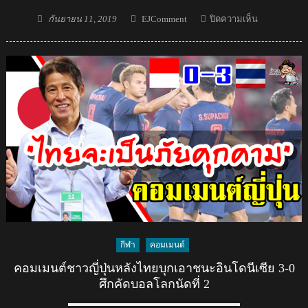
Posted
Author
บน
กันยายน 11, 2019
EJComment
ปิดความเห็น
on
คอม
เมน
ต์
เวียดนาม
หลัง
ไทย
บุก
ชนะ
อิน
โด
3-
0
คัด
บอล
กีฬา
คอมเมนต์
โลก
คอมเมนต์ชาวญี่ปุ่นหลังไทยบุกเอาชนะอินโดนีเซีย 3-0
นัด
ศึกคัดบอลโลกนัดที่ 2
ที่
2