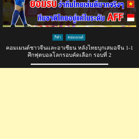
กีฬา
คอมเมนต์
คอมเมนต์ชาวจีนและอาเซียน หลังไทยบุกเสมอจีน 1-1
ศึกฟุตบอลโลกรอบคัดเลือก รอบที่ 2