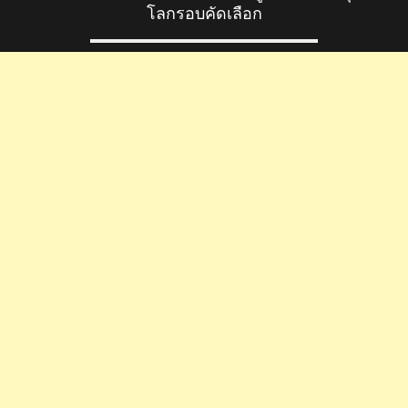
โลกรอบคัดเลือก
คัด
เลือก