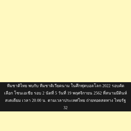
ทีมชาติไทย พบกับ ทีมชาติเวียดนาม ในศึกฟุตบอลโลก 2022 รอบคัด
เลือก โซนเอเชีย รอบ 2 นัดที่ 5 วันที่ 19 พฤศจิกายน 2562 ที่สนามมีดินห์
สเตเดียม เวลา 20.00 น. ตามเวลาประเทศไทย ถ่ายทอดสดทาง ไทยรัฐ
32