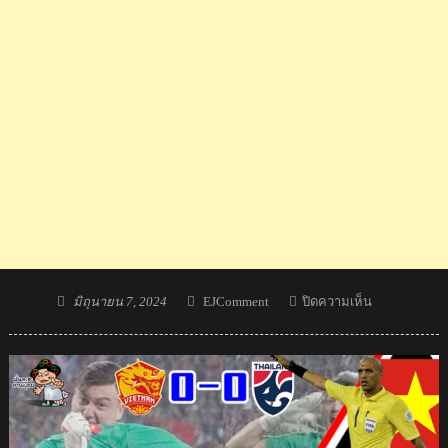
Posted
Author
บน
มิถุนายน 7, 2024
EJComment
ปิดความเห็น
on
คอม
เมน
ต์
ชาว
จีน
และ