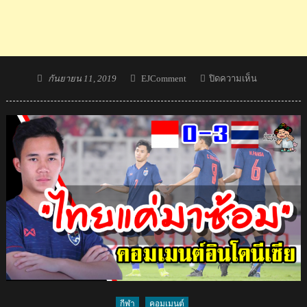
Posted
Author
บน
กันยายน 11, 2019
EJComment
ปิดความเห็น
on
คอม
เมน
ต์
ชาว
ญี่ปุ่น
หลัง
ไทย
บุก
เอาชนะ
อินโดนีเซีย
3-
0
ศึก
คัด
กีฬา
คอมเมนต์