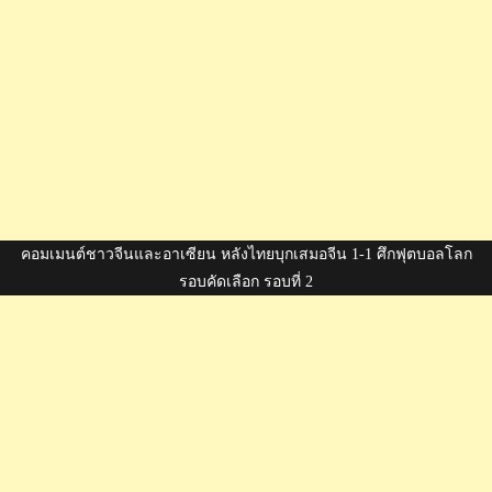
คอมเมนต์ชาวจีนและอาเซียน หลังไทยบุกเสมอจีน 1-1 ศึกฟุตบอลโลก
รอบคัดเลือก รอบที่ 2