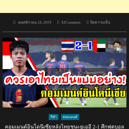
Posted
Author
บน
พฤศจิกายน 18, 2019
EJComment
ปิดความเห็น
on
ความ
คิด
เห็น
ยู
เออี+เวียด
หลัง
เวียดนาม
ชนะ
ยู
เออี
1-
0
ศึก
ฟุตบอล
กีฬา
คอมเมนต์
โลก
คอมเมนต์อินโดนีเซียหลังไทยชนะยูเออี 2-1 ศึกฟุตบอล
รอบ