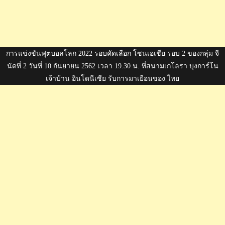
การแข่งขันฟุตบอลโลก 2022 รอบคัดเลือก โซนเอเชีย รอบ 2 ของกลุ่ม จี
นัดที่ 2 วันที่ 10 กันยายน 2562 เวลา 19.30 น. ที่สนามเกโลรา บุงการ์โน
เจ้าบ้าน อินโดนีเซีย รับการมาเยือนของ ไทย