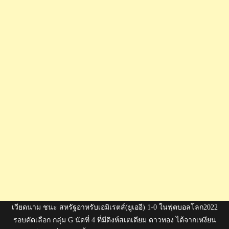
เวียดนาม ชนะ สหรัฐอาหรับเอมิเรตส์(ยูเออี) 1-0 ในฟุตบอลโลก2022
รอบคัดเลือก กลุ่ม G นัดที่ 4 ที่มีดิงห์สเตเดียม ดาวทอง ได้จากเหงียน