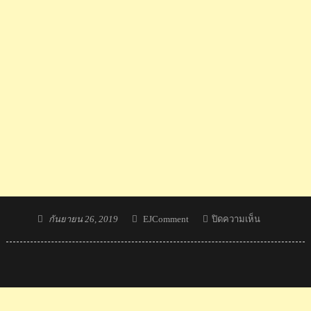
Posted
Author
บน
กันยายน 26, 2019
EJComment
ปิดความเห็น
on
คอม
เมน
ต์
ชาว
เอเชีย