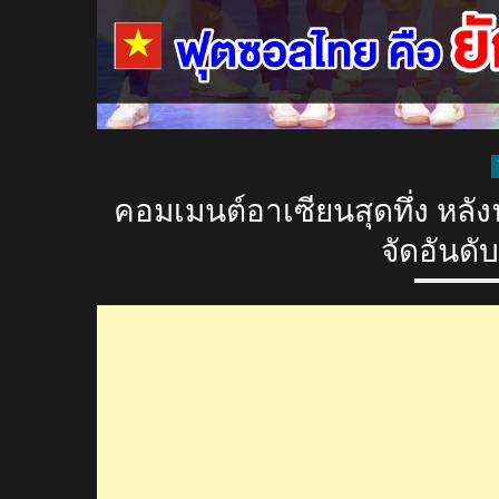
คอมเมนต์อาเซียนสุดทึ่ง หล
จัดอันดั