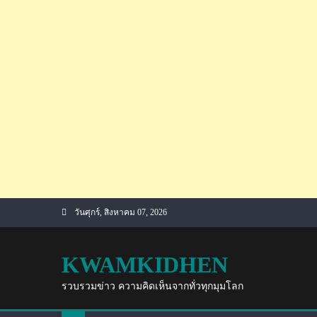
Skip
วันศุกร์, สิงหาคม 07, 2026
to
content
KWAMKIDHEN
รวบรวมข่าว ความคิดเห็นจากทั่วทุกมุมโลก