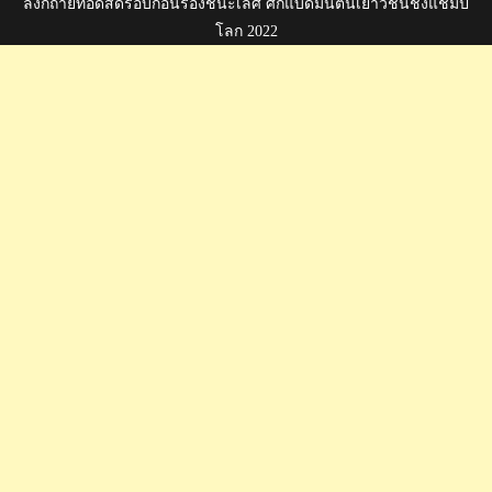
ลิงก์ถ่ายทอดสดรอบก่อนรองชนะเลิศ ศึกแบดมินตันเยาวชนชิงแชมป์
โลก 2022