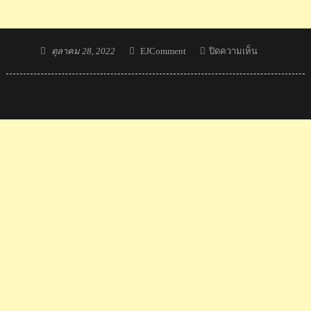
Posted
Author
บน
ตุลาคม 28, 2022
EJComment
ปิดความเห็น
on
ลิงก์
ถ่ายทอด
สด
รอบ
ก่อน
รอง
ชนะ
เลิศ
ศึก
แบดมินตัน
เยาวชน
ชิง
แชมป์
โลก
2022