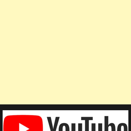
เปิด
“Olympic
Games
Paris
2024”