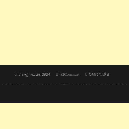
Posted
Author
บน
กรกฎาคม 26, 2024
EJComment
ปิดความเห็น
on
ร่วม
ชม
และ
เชียร์
นักกีฬา
ไทย
ใน
พิธี