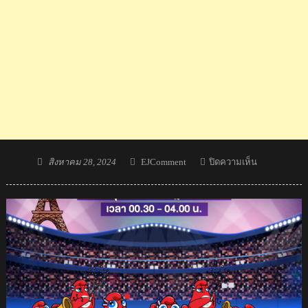
Posted
Author
บน
สิงหาคม 28, 2024
EJComment
ปิดความเห็น
on
รับ
ชม
พิธี
เปิด
พา
รา
ลิมปิก
เกมส์
ปารีส