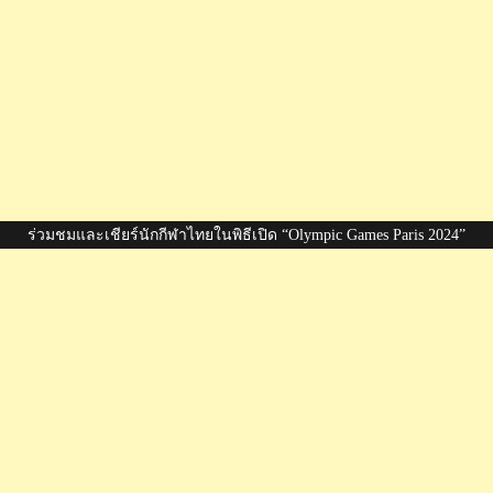
ร่วมชมและเชียร์นักกีฬาไทยในพิธีเปิด “Olympic Games Paris 2024”