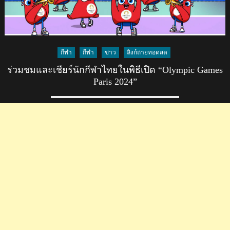
2024
ตี
หนึ่ง
คืน
กีฬา
กีฬา
ข่าว
ลิงก์ถ่ายทอดสด
นี้
ร่วมชมและเชียร์นักกีฬาไทยในพิธีเปิด “Olympic Games
Paris 2024”