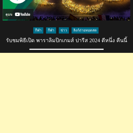
กีฬา
กีฬา
ข่าว
ลิงก์ถ่ายทอดสด
รับชมพิธีเปิด พาราลิมปิกเกมส์ ปารีส 2024 ตีหนึ่ง คืนนี้