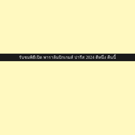
รับชมพิธีเปิด พาราลิมปิกเกมส์ ปารีส 2024 ตีหนึ่ง คืนนี้