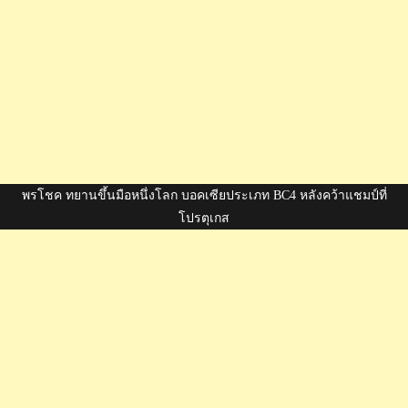
พรโชค ทยานขึ้นมือหนึ่งโลก บอคเซียประเภท BC4 หลังคว้าแชมป์ที่
โปรตุเกส