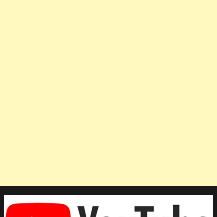
บอ
ค
เซีย
ประเภท
BC4
หลังค
ว้า
แชมป์
ที่
โปรตุเกส