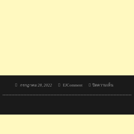
Posted
Author
บน
กรกฎาคม 28, 2022
EJComment
ปิดความเห็น
on
พร
โชค
ทยา
นขึ้
นมือ
หนึ่ง
โลก