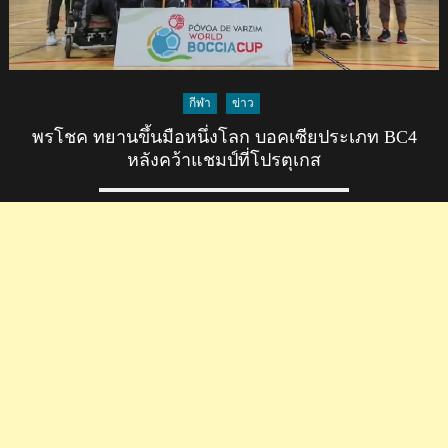
กีฬา
ข่าว
พรโชค ทยานขึ้นมือหนึ่งโลก บอคเซียประเภท BC4
หลังคว้าแชมป์ที่โปรตุเกส