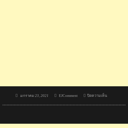
Posted
Author
บน
มกราคม 23, 2021
EJComment
ปิดความเห็น
on
คอม
เมน
ต์
ชาว
อินโดนีเซีย