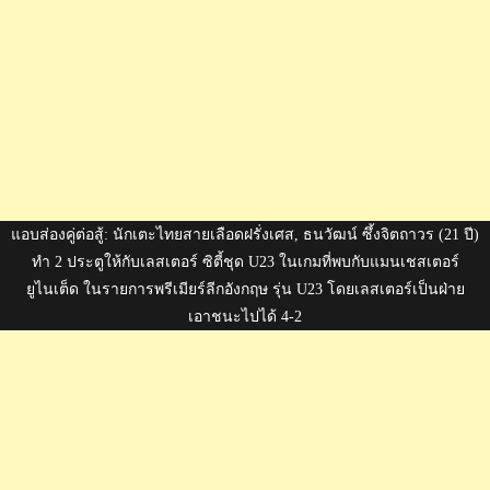
แอบส่องคู่ต่อสู้: นักเตะไทยสายเลือดฝรั่งเศส, ธนวัฒน์ ซึ้งจิตถาวร (21 ปี)
ทำ 2 ประตูให้กับเลสเตอร์ ซิตี้ชุด U23 ในเกมที่พบกับแมนเชสเตอร์
ยูไนเต็ด ในรายการพรีเมียร์ลีกอังกฤษ รุ่น U23 โดยเลสเตอร์เป็นฝ่าย
เอาชนะไปได้ 4-2