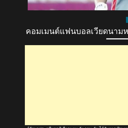
คอมเมนต์แฟนบอลเวียดนามหลัง