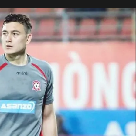
คิด
เห็น
ชาว
เวียดนาม
หลัง
เมืองทอง
ยูไนเต็ด
เปิด
ตัว
ดัง
วาน
ลัม