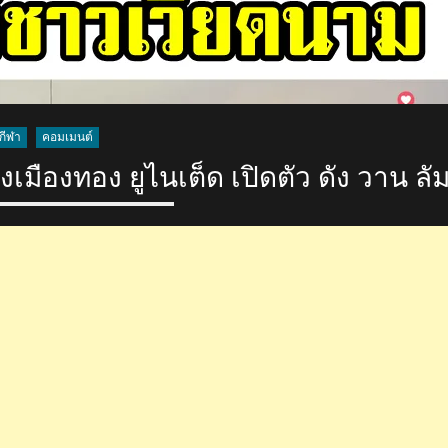
กีฬา
คอมเมนต์
มืองทอง ยูไนเต็ด เปิดตัว ดัง วาน ลั