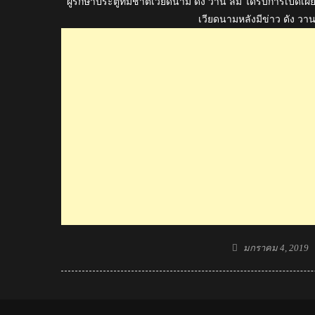
ผู้รักษาประตูทีมชาติเวียดนาม ดัง วาน ลัม ได้รับการเปิดเ
เวียดนามหลังมีข่าว ดัง วา
Posted
มกราคม 4, 2019
on