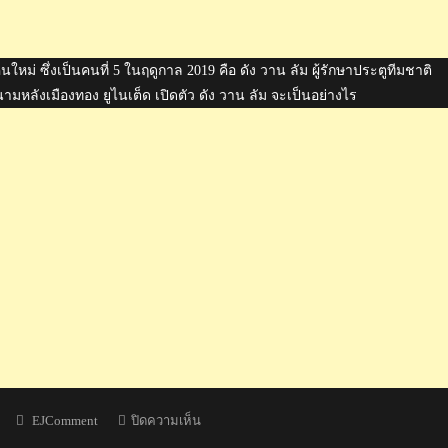
นใหม่ ซึ่งเป็นคนที่ 5 ในฤดูกาล 2019 คือ ดัง วาน ลัม ผู้รักษาประตูทีมชาติ
มหลังเมืองทอง ยูไนเต็ด เปิดตัว ดัง วาน ลัม จะเป็นอย่างไร
Author
บน
EJComment
ปิดความเห็น
ความ