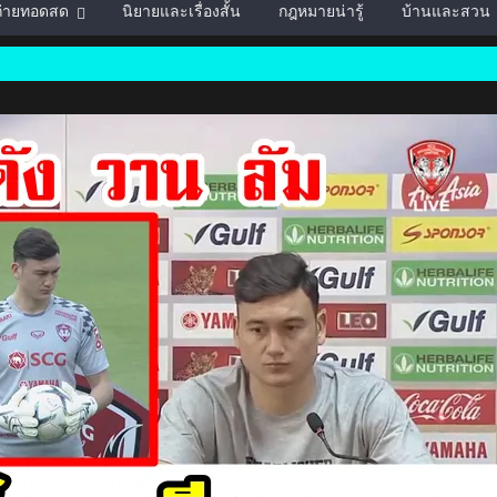
์ถ่ายทอดสด
นิยายและเรื่องสั้น
กฎหมายน่ารู้
บ้านและสวน