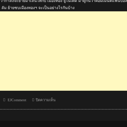
ผยว่ากำลังจะย้ายมาเล่นให้กับ เมืองทอง ยูไนเต็ด มาดูกันว่าคอมเมนต์แฟนบอ
น ลัม ย้ายซบเมืองทองฯ จะเป็นอย่างไรกันบ้าง
Author
บน
EJComment
ปิดความเห็น
คอม
เมน
ต์
แฟน