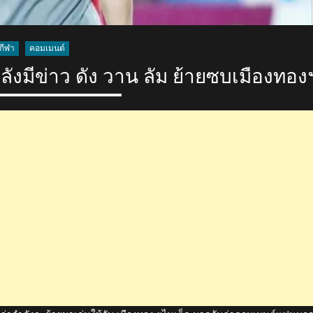
กีฬา
คอมเมนต์
มีข่าว ดัง วาน ลัม ย้ายซบเมืองทอง