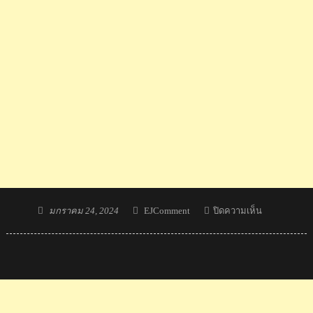
Posted
Author
บน
มกราคม 24, 2024
EJComment
ปิดความเห็น
on
คอม
เมน
ต์
ชาว
จีน
ฉุน