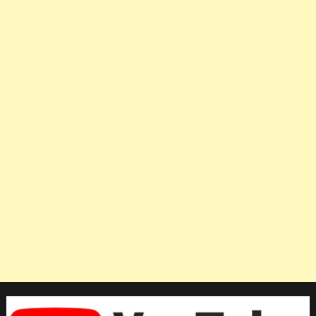
จัด
หลัง
เห็น
ผล
งาน
ที่
แย่
ที่สุด
ใน
ประวัติศาสตร
เอ
เชีย
น
คัพ
ของ
ทีม
ชาติ
จีน