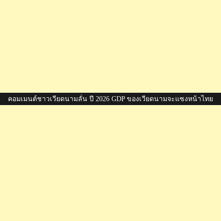
คอมเมนต์ชาวเวียดนามลั่น ปี 2026 GDP ของเวียดนามจะแซงหน้าไทย