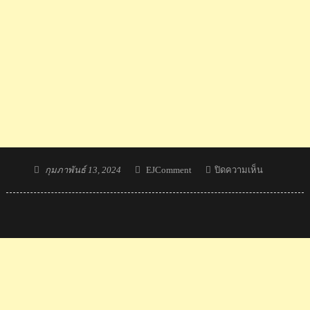
Posted
Author
บน
กุมภาพันธ์ 13, 2024
EJComment
ปิดความเห็น
on
คอม
เมน
ต์
ชาว
เวียดนาม
ลั่น
ปี
2026