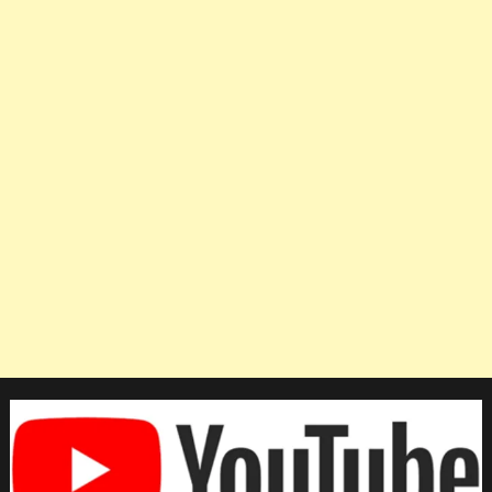
GDP
ของ
เวียดนาม
จะ
แซง
หน้า
ไทย