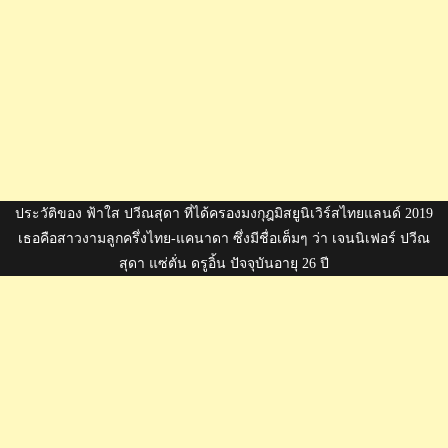
ประวัติของ ฟ้าใส ปวีณสุดา ที่ได้ครองมงกุฎมิสยูนิเวิร์สไทยแลนด์ 2019
เธอคือสาวงามลูกครึ่งไทย-แคนาดา ซึ่งมีชื่อเต็มๆ ว่า เจนนิเฟอร์ ปวีณ
สุดา แซ่ตั่น ดรูอิ้น ปัจจุบันอายุ 26 ปี