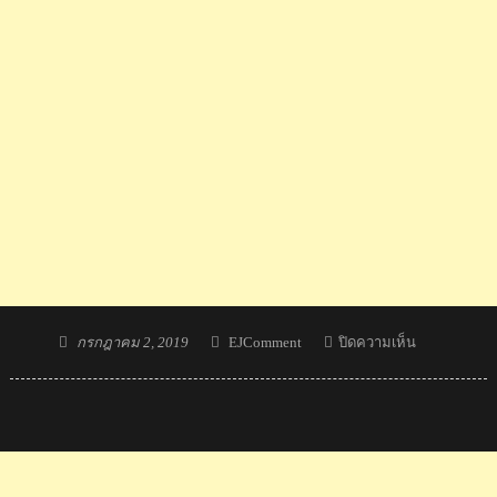
Posted
Author
บน
กรกฎาคม 2, 2019
EJComment
ปิดความเห็น
on
ความ
คิด
เห็น
ต่าง
ชาติ
หลัง