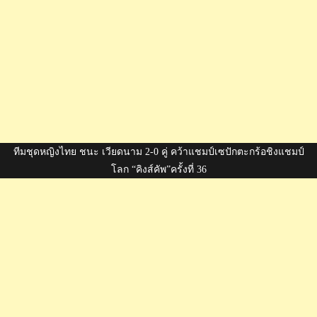
ทีมชุดหญิงไทย ชนะ เวียดนาม 2-0 คู่ คว้าแชมป์เซปักตะกร้อชิงแชมป์
โลก “คิงส์คัพ”ครั้งที่ 36