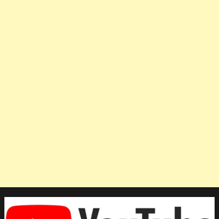
0
คู่
คว้า
แชมป์
เซปัก
ตะกร้อ
ชิง
แชมป์
โลก
“คิง
ส์คัพ”ครั้ง
ที่
36