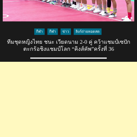
กีฬา
กีฬา
ข่าว
ลิงก์ถ่ายทอดสด
ทีมชุดหญิงไทย ชนะ เวียดนาม 2-0 คู่ คว้าแชมป์เซปัก
ตะกร้อชิงแชมป์โลก “คิงส์คัพ”ครั้งที่ 36