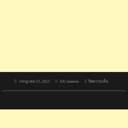
Posted
Author
บน
กรกฎาคม 15, 2023
EJComment
ปิดความเห็น
on
ทีม
ชุด
หญิง
ไทย
ชนะ
เวียดนาม
2-