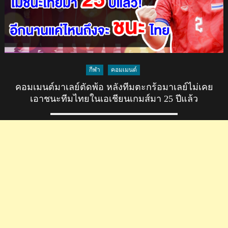
ทีม
ชุด
มา
เลย์
แพ้
ไทย
กีฬา
คอมเมนต์
คา
บ้าน
คอมเมนต์มาเลย์ตัดพ้อ หลังทีมตะกร้อมาเลย์ไม่เคย
0-
เอาชนะทีมไทยในเอเชียนเกมส์มา 25 ปีแล้ว
2
ชวด
แชมป์
เอ
เชีย
น
คัพ
2025