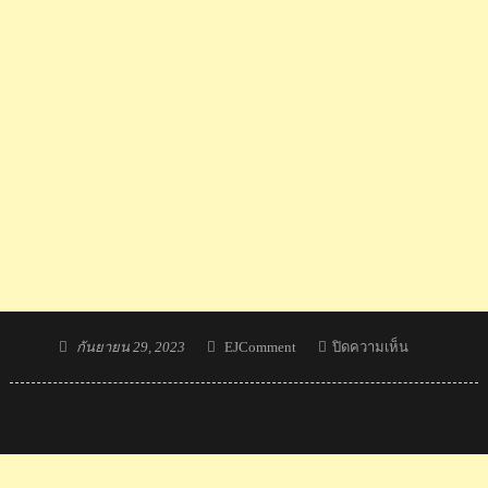
Posted
Author
บน
กันยายน 29, 2023
EJComment
ปิดความเห็น
on
คอม
เมน
ต์
มา
เลย์