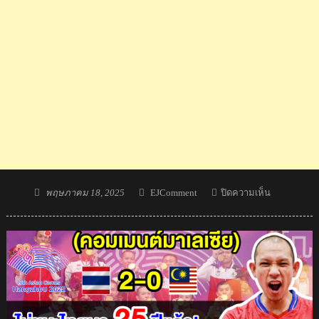
Posted
Author
บน
พฤษภาคม 18, 2025
EJComment
ปิดความเห็น
on
ชาว
มา
เลย์
สุด
เดือด
หลัง
ตะกร้อ