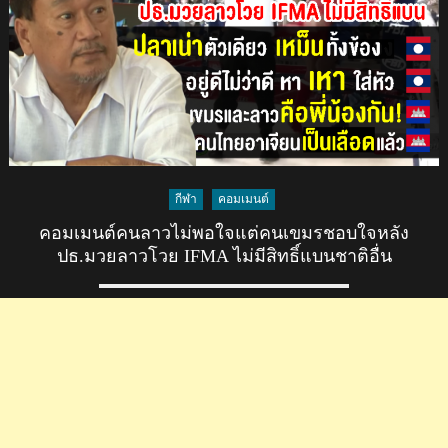
หลัง
ไทย
ตัด
สัญญาณ
โทรศัพท์
และ
อินเตอร์เน็ต
ที่
ส่ง
กีฬา
คอมเมนต์
ไป
คอมเมนต์คนลาวไม่พอใจแต่คนเขมรชอบใจหลัง
ยัง
ปธ.มวยลาวโวย IFMA ไม่มีสิทธิ์แบนชาติอื่น
ปอย
เปต