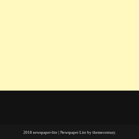
2018 newspaper-lite
|
Newspaper Lite by
themecentury
.