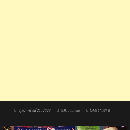
Posted
Author
บน
กุมภาพันธ์ 21, 2023
EJComment
ปิดความเห็น
on
คอม
เมน
ต์