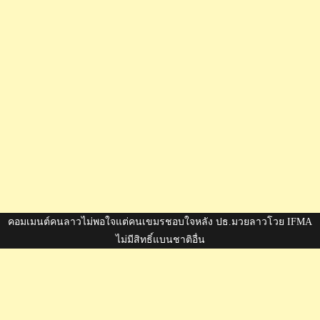
คอมเมนต์คนลาวไม่พอใจแต่คนเขมรชอบใจหลัง ปธ.มวยลาวโวย IFMA
ไม่มีสิทธิ์แบนชาติอื่น