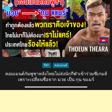
คน
ลาว
ไม่
พอใจ
แต่
คน
เขมร
ชอบใจ
หลัง
ปธ.มวย
ลาว
กีฬา
คอมเมนต์
โวย
คอมเมนต์กัมพูชาหลังไทยไม่ส่งนักกีฬาเข้าร่วมซีเกมส์
IFMA
เพราะเปลี่ยนชื่อจาก มวย เป็น กุน ขแมร์
ไม่มี
สิทธิ์
แบน
ชาติ
อื่น