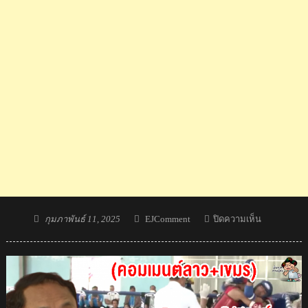
Posted
Author
บน
กุมภาพันธ์ 11, 2025
EJComment
ปิดความเห็น
on
คอม
เมน
ต์
ชาว
เขมร