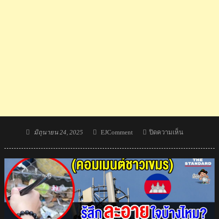
Posted
Author
บน
มิถุนายน 24, 2025
EJComment
ปิดความเห็น
on
ชาว
เขมร
เดือด
หลัง
ไทย
ปิด
ด่าน