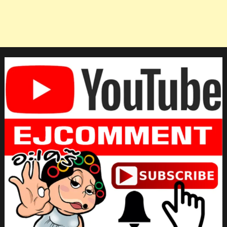
ข
แมร์