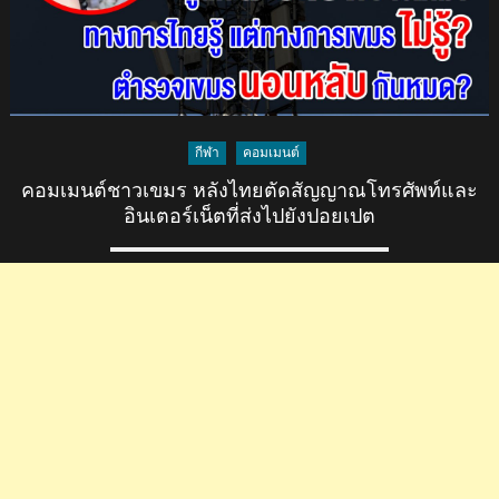
ทั้งหมด
กล่าว
หา
เขมร
รุกราน
และ
กีฬา
คอมเมนต์
เป็น
แหล่ง
คอมเมนต์ชาวเขมร หลังไทยตัดสัญญาณโทรศัพท์และ
อาชญากรรม
อินเตอร์เน็ตที่ส่งไปยังปอยเปต
ออนไลน์