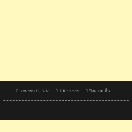
Posted
Author
บน
เมษายน 12, 2018
EJComment
ปิดความเห็น
on
Comment
แฟน
บอล
ญี่ปุ่น
หลัง
ธีร