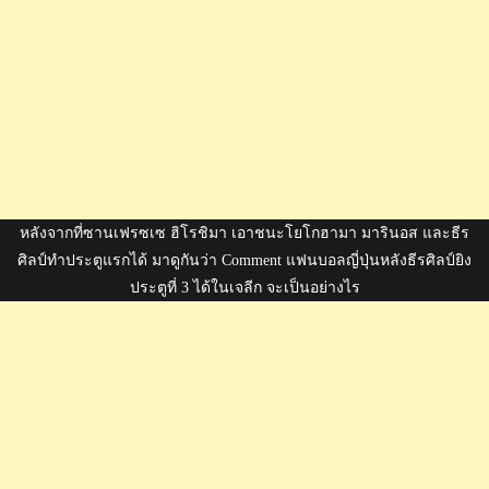
หลังจากที่ซานเฟรซเซ ฮิโรชิมา เอาชนะโยโกฮามา มารินอส และธีร
ศิลป์ทำประตูแรกได้ มาดูกันว่า Comment แฟนบอลญี่ปุ่นหลังธีรศิลป์ยิง
ประตูที่ 3 ได้ในเจลีก จะเป็นอย่างไร