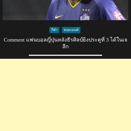
กีฬา
คอมเมนต์
Comment แฟนบอลญี่ปุ่นหลังธีรศิลป์ยิงประตูที่ 3 ได้ในเจ
ลีก