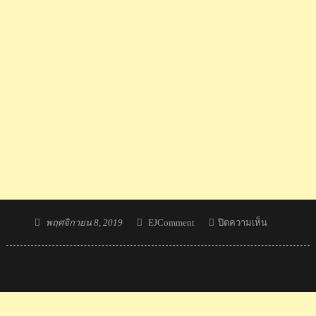
Posted
Author
บน
พฤศจิกายน 8, 2019
EJComment
ปิดความเห็น
on
คอม
เมน
ต์
ชาว
มาเลเซีย