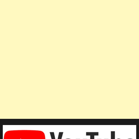
ไทย
ชุด
ลุย
ศึก
ซี.วี
ลีก
สัปดาห์
2