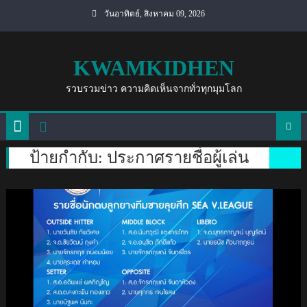
Skip
วันอาทิตย์, สิงหาคม 09, 2026
to
content
KWAMKIDHEN
รวบรวมข่าว ความคิดเห็นจากทั่วทุกมุมโลก
ป้ายกำกับ:
ประกาศรายชื่อผู้เล่น