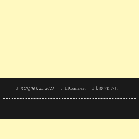
Posted
Author
บน
กรกฎาคม 25, 2023
EJComment
ปิดความเห็น
on
สมาคม
วอลเลย์
ประกาศ
ชื่อ
ทีม
วอลเลย์บอล
ชาย