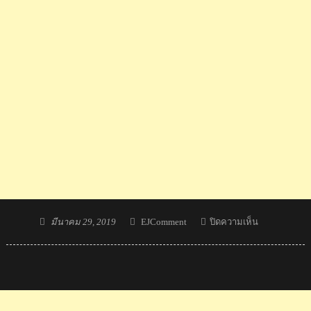
Posted
Author
บน
มีนาคม 29, 2019
EJComment
ปิดความเห็น
on
คอม
เมน
ต์
ชาว
ต่าง