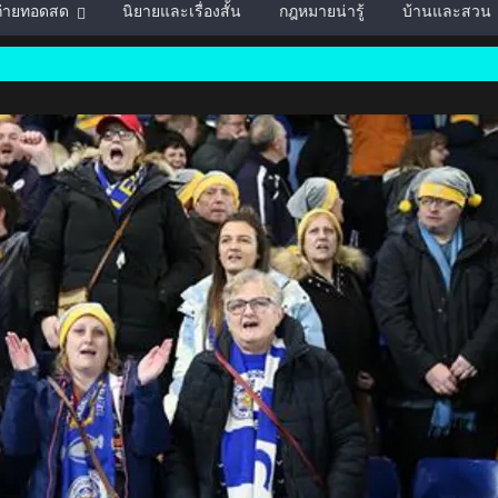
์ถ่ายทอดสด
นิยายและเรื่องสั้น
กฎหมายน่ารู้
บ้านและสวน