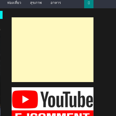
ท่องเที่ยว
สุขภาพ
อาหาร