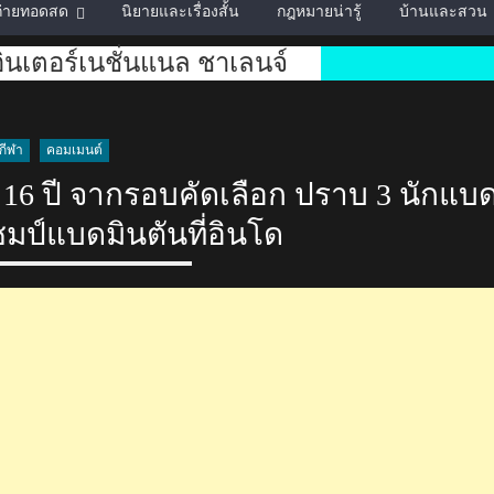
์ถ่ายทอดสด
นิยายและเรื่องสั้น
กฎหมายน่ารู้
บ้านและสวน
 อินเตอร์เนชั่นแนล ชาเลนจ์
กีฬา
คอมเมนต์
ย 16 ปี จากรอบคัดเลือก ปราบ 3 นักแบ
ชมป์แบดมินตันที่อินโด