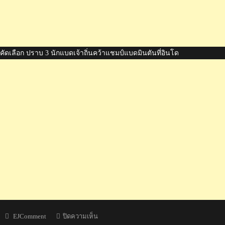
บคัดเลือก ปราบ 3 นักแบดเจ้าถิ่นคว้าแชมป์แบดมินตันที่อินโด
Author
บน
EJComment
ปิดความเห็น