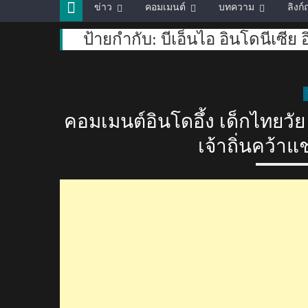
ข่าว
คอมเมนต์
บทความ
ลิงก
ป้ายกำกับ:
บีเอ็นไอ อินโดนีเซีย
คอมเมนต์อินโดอึ้ง เด็กไทยวั
เจ้าถิ่นคว้าแ