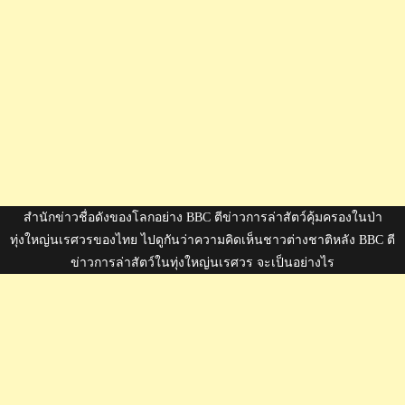
สำนักข่าวชื่อดังของโลกอย่าง BBC ตีข่าวการล่าสัตว์คุ้มครองในป่า
ทุ่งใหญ่นเรศวรของไทย ไปดูกันว่าความคิดเห็นชาวต่างชาติหลัง BBC ตี
ข่าวการล่าสัตว์ในทุ่งใหญ่นเรศวร จะเป็นอย่างไร