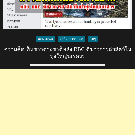
คอมเมนต์
ลิงก์ถ่ายทอดสด
อื่นๆ
ความคิดเห็นชาวต่างชาติหลัง BBC ตีข่าวการล่าสัตว์ใน
ทุ่งใหญ่นเรศวร