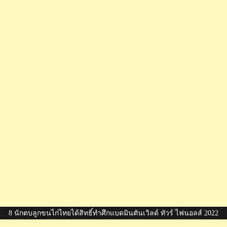
8 นักตบลูกขนไก่ไทยได้สิทธิ์ทำศึกแบดมินตันเวิลด์ ทัวร์ ไฟนอลส์ 2022