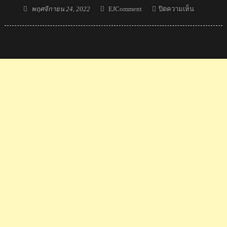
Posted
Author
บน
พฤศจิกายน 24, 2022
EJComment
ปิดความเห็น
on
8
นัก
ตบ
ลูก
ขน
ไก่
ไทย
ได้
สิทธิ์
ทำ
ศึก
แบดมินตัน
เวิลด์
ทัวร์
ไฟ
นอ
ลส์
2022